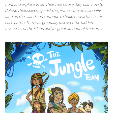
hunt and explore. From their tree house they plan how to
defend themselves against the pirates who occasionally
land on the island and continue to build new artifacts for
each battle. They will gradually discover the hidden
mysteries of the island and its great amount of treasures.